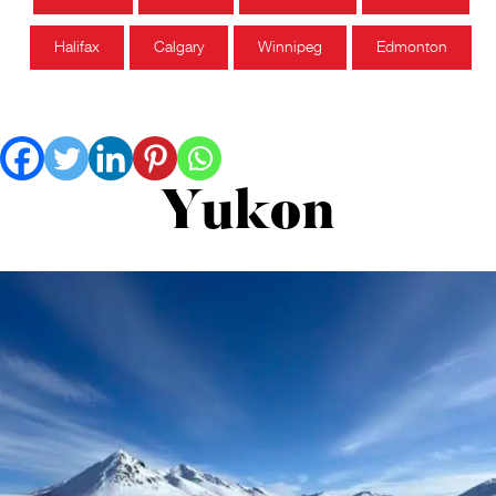
Halifax
Calgary
Winnipeg
Edmonton
Yukon