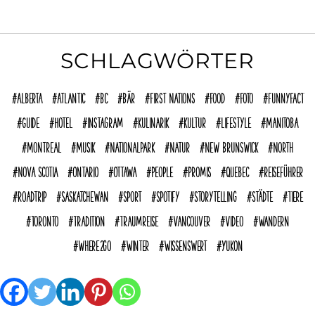
SCHLAGWÖRTER
Alberta
Atlantic
BC
Bär
First Nations
Food
Foto
funnyFACT
Guide
Hotel
Instagram
Kulinarik
Kultur
Lifestyle
Manitoba
Montreal
Musik
Nationalpark
Natur
New Brunswick
North
Nova Scotia
Ontario
Ottawa
People
Promis
Quebec
reiseführer
Roadtrip
Saskatchewan
Sport
Spotify
Storytelling
Städte
Tiere
Toronto
Tradition
Traumreise
Vancouver
Video
Wandern
where2go
Winter
Wissenswert
Yukon