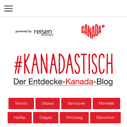
Toronto
Ottawa
Vancouver
Montreal
Halifax
Calgary
Winnipeg
Edmonton