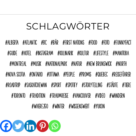
SCHLAGWÖRTER
Alberta
Atlantic
BC
Bär
First Nations
Food
Foto
funnyFACT
Guide
Hotel
Instagram
Kulinarik
Kultur
Lifestyle
Manitoba
Montreal
Musik
Nationalpark
Natur
New Brunswick
North
Nova Scotia
Ontario
Ottawa
People
Promis
Quebec
reiseführer
Roadtrip
Saskatchewan
Sport
Spotify
Storytelling
Städte
Tiere
Toronto
Tradition
Traumreise
Vancouver
Video
Wandern
where2go
Winter
Wissenswert
Yukon