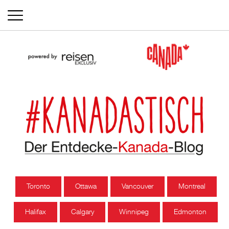
Toronto
Ottawa
Vancouver
Montreal
Halifax
Calgary
Winnipeg
Edmonton