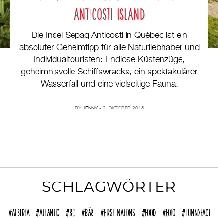
ANTICOSTI ISLAND
Die Insel Sépaq Anticosti in Québec ist ein
absoluter Geheimtipp für alle Naturliebhaber und
Individualtouristen: Endlose Küstenzüge,
geheimnisvolle Schiffswracks, ein spektakulärer
Wasserfall und eine vielseitige Fauna.
BY
JENNY
3. OKTOBER 2018
SCHLAGWÖRTER
Alberta
Atlantic
BC
Bär
First Nations
Food
Foto
funnyFACT