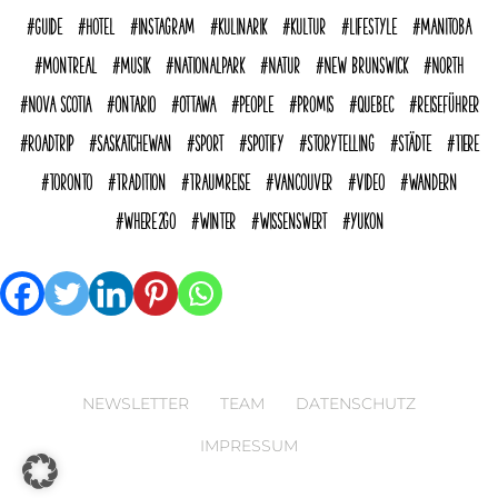
Guide
Hotel
Instagram
Kulinarik
Kultur
Lifestyle
Manitoba
Montreal
Musik
Nationalpark
Natur
New Brunswick
North
Nova Scotia
Ontario
Ottawa
People
Promis
Quebec
reiseführer
Roadtrip
Saskatchewan
Sport
Spotify
Storytelling
Städte
Tiere
Toronto
Tradition
Traumreise
Vancouver
Video
Wandern
where2go
Winter
Wissenswert
Yukon
NEWSLETTER
TEAM
DATENSCHUTZ
IMPRESSUM