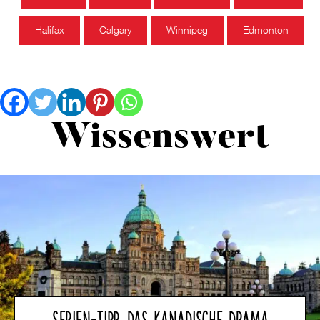
Halifax
Calgary
Winnipeg
Edmonton
Wissenswert
SERIEN-TIPP: DAS KANADISCHE DRAMA