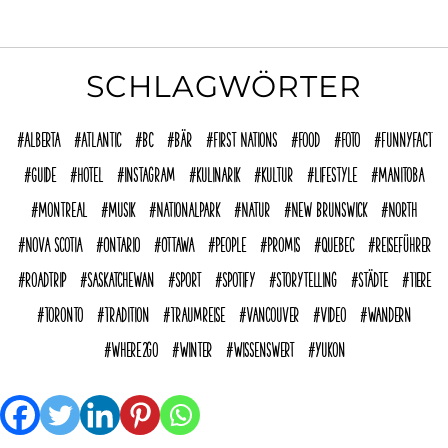
SCHLAGWÖRTER
Alberta
Atlantic
BC
Bär
First Nations
Food
Foto
funnyFACT
Guide
Hotel
Instagram
Kulinarik
Kultur
Lifestyle
Manitoba
Montreal
Musik
Nationalpark
Natur
New Brunswick
North
Nova Scotia
Ontario
Ottawa
People
Promis
Quebec
reiseführer
Roadtrip
Saskatchewan
Sport
Spotify
Storytelling
Städte
Tiere
Toronto
Tradition
Traumreise
Vancouver
Video
Wandern
where2go
Winter
Wissenswert
Yukon