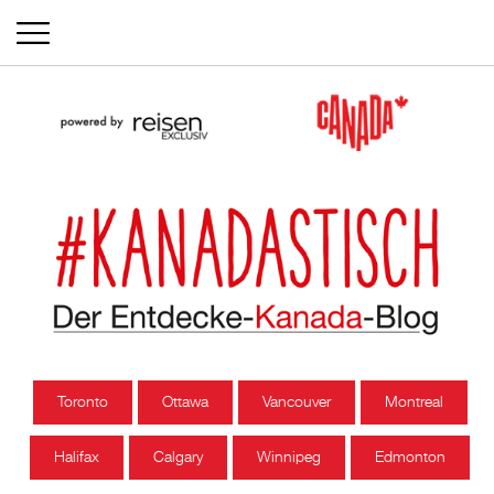
Toronto
Ottawa
Vancouver
Montreal
Halifax
Calgary
Winnipeg
Edmonton