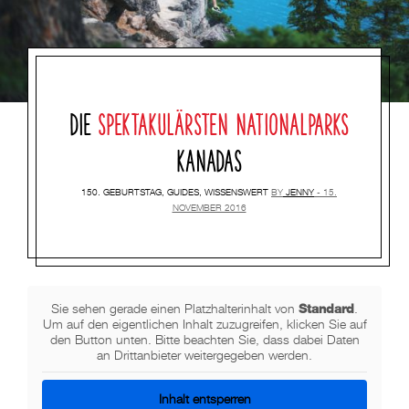
DIE
SPEKTAKULÄRSTEN NATIONALPARKS
KANADAS
150. GEBURTSTAG
,
GUIDES
,
WISSENSWERT
BY
JENNY
15.
NOVEMBER 2016
Standard
Sie sehen gerade einen Platzhalterinhalt von
.
Um auf den eigentlichen Inhalt zuzugreifen, klicken Sie auf
den Button unten. Bitte beachten Sie, dass dabei Daten
an Drittanbieter weitergegeben werden.
Inhalt entsperren