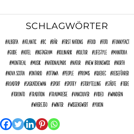
SCHLAGWÖRTER
Alberta
Atlantic
BC
Bär
First Nations
Food
Foto
funnyFACT
Guide
Hotel
Instagram
Kulinarik
Kultur
Lifestyle
Manitoba
Montreal
Musik
Nationalpark
Natur
New Brunswick
North
Nova Scotia
Ontario
Ottawa
People
Promis
Quebec
reiseführer
Roadtrip
Saskatchewan
Sport
Spotify
Storytelling
Städte
Tiere
Toronto
Tradition
Traumreise
Vancouver
Video
Wandern
where2go
Winter
Wissenswert
Yukon