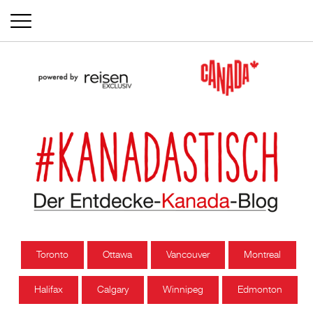
Toronto
Ottawa
Vancouver
Montreal
Halifax
Calgary
Winnipeg
Edmonton