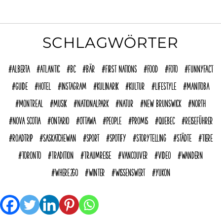
SCHLAGWÖRTER
Alberta
Atlantic
BC
Bär
First Nations
Food
Foto
funnyFACT
Guide
Hotel
Instagram
Kulinarik
Kultur
Lifestyle
Manitoba
Montreal
Musik
Nationalpark
Natur
New Brunswick
North
Nova Scotia
Ontario
Ottawa
People
Promis
Quebec
reiseführer
Roadtrip
Saskatchewan
Sport
Spotify
Storytelling
Städte
Tiere
Toronto
Tradition
Traumreise
Vancouver
Video
Wandern
where2go
Winter
Wissenswert
Yukon