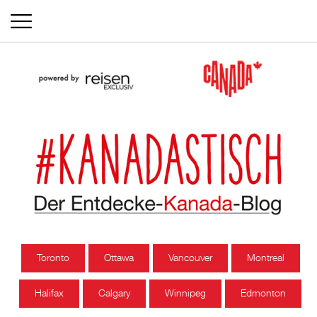
Toronto
Ottawa
Vancouver
Montreal
Halifax
Calgary
Winnipeg
Edmonton