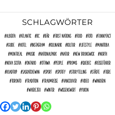
SCHLAGWÖRTER
Alberta
Atlantic
BC
Bär
First Nations
Food
Foto
funnyFACT
Guide
Hotel
Instagram
Kulinarik
Kultur
Lifestyle
Manitoba
Montreal
Musik
Nationalpark
Natur
New Brunswick
North
Nova Scotia
Ontario
Ottawa
People
Promis
Quebec
reiseführer
Roadtrip
Saskatchewan
Sport
Spotify
Storytelling
Städte
Tiere
Toronto
Tradition
Traumreise
Vancouver
Video
Wandern
where2go
Winter
Wissenswert
Yukon