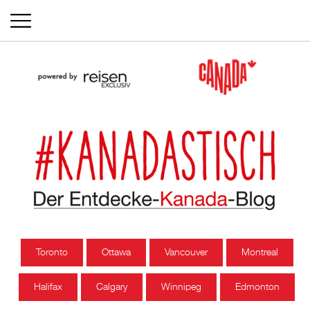
Toronto
Ottawa
Vancouver
Montreal
Halifax
Calgary
Winnipeg
Edmonton