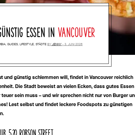
GÜNSTIG ESSEN IN
VANCOUVER
MBIA
,
GUIDES
,
LIFESTYLE
,
STÄDTE
BY
JENNY
3. JUNI 2026
t und günstig schlemmen will, findet in Vancouver reichlich
nheit. Die Stadt beweist an vielen Ecken, dass gutes Essen 
teuer sein muss – und wir sprechen nicht nur von Burger u
! Lest selbst und findet leckere Foodspots zu günstigen
n.
SUB, 520 ROBSON STREET