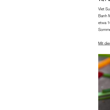
Viet S
Banh Mi
etwa 10
Sommerr
Mit die