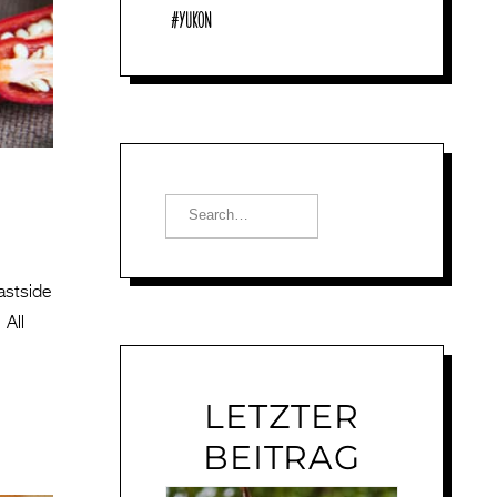
Yukon
astside
 All
LETZTER
BEITRAG