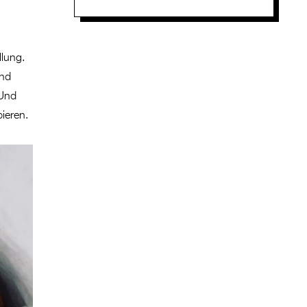
llung.
ind
 Und
bieren.