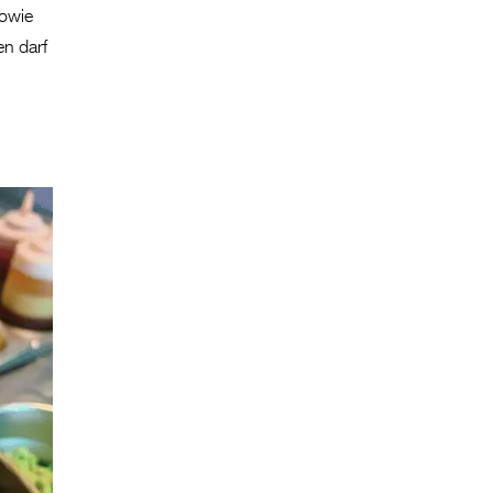
sowie
en darf