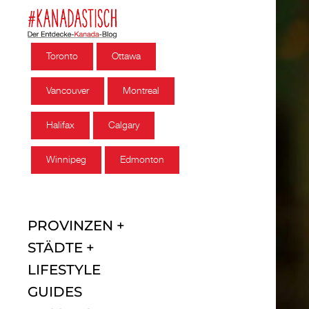
Toronto
Ottawa
Vancouver
Montreal
Halifax
Calgary
Winnipeg
Edmonton
PROVINZEN
STÄDTE
LIFESTYLE
GUIDES