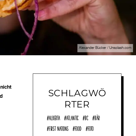
Alexander Bücker / Unsplash.com
nicht
SCHLAGWÖ
nd
RTER
Alberta
Atlantic
BC
Bär
First Nations
Food
Foto