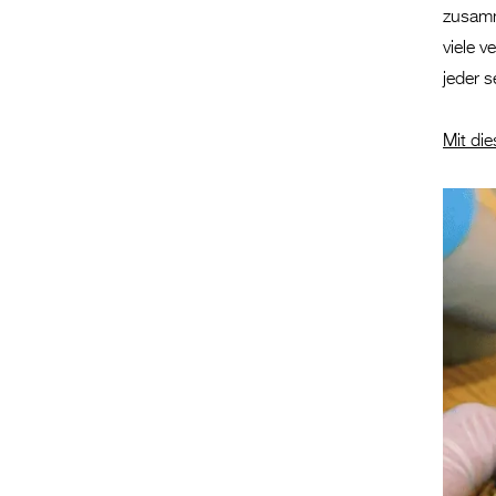
zusamm
viele v
jeder s
Mit di