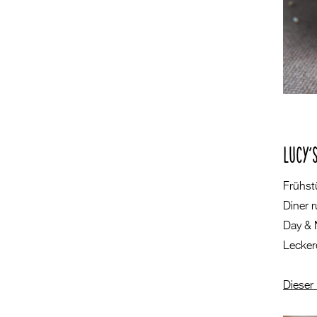
LUCY’
Frühst
Diner 
Day & N
Lecker
Dieser 