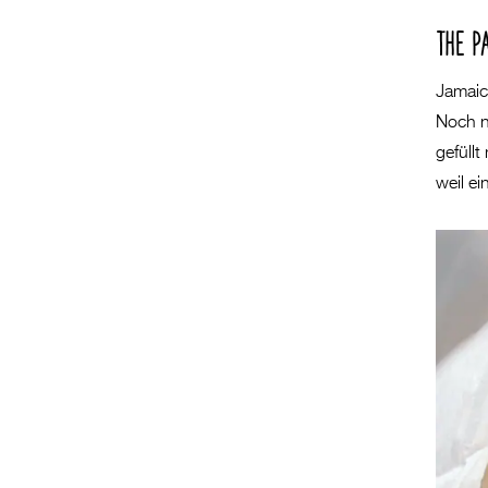
THE P
Jamaic
Noch n
gefüllt
weil ei