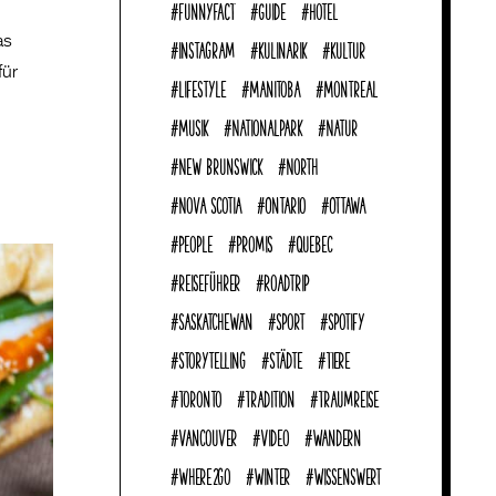
funnyFACT
Guide
Hotel
as
Instagram
Kulinarik
Kultur
für
Lifestyle
Manitoba
Montreal
Musik
Nationalpark
Natur
New Brunswick
North
Nova Scotia
Ontario
Ottawa
People
Promis
Quebec
reiseführer
Roadtrip
Saskatchewan
Sport
Spotify
Storytelling
Städte
Tiere
Toronto
Tradition
Traumreise
Vancouver
Video
Wandern
where2go
Winter
Wissenswert