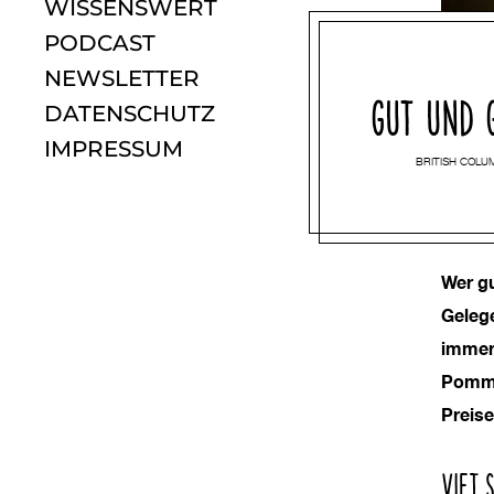
WISSENSWERT
PODCAST
NEWSLETTER
GUT UND 
DATENSCHUTZ
IMPRESSUM
BRITISH COLU
Wer gu
Gelege
immer 
Pommes
Preise
VIET 