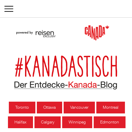
Toronto
Ottawa
Vancouver
Montreal
Halifax
Calgary
Winnipeg
Edmonton