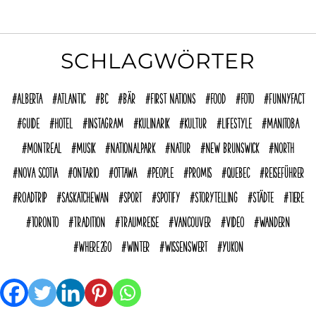
SCHLAGWÖRTER
Alberta
Atlantic
BC
Bär
First Nations
Food
Foto
funnyFACT
Guide
Hotel
Instagram
Kulinarik
Kultur
Lifestyle
Manitoba
Montreal
Musik
Nationalpark
Natur
New Brunswick
North
Nova Scotia
Ontario
Ottawa
People
Promis
Quebec
reiseführer
Roadtrip
Saskatchewan
Sport
Spotify
Storytelling
Städte
Tiere
Toronto
Tradition
Traumreise
Vancouver
Video
Wandern
where2go
Winter
Wissenswert
Yukon