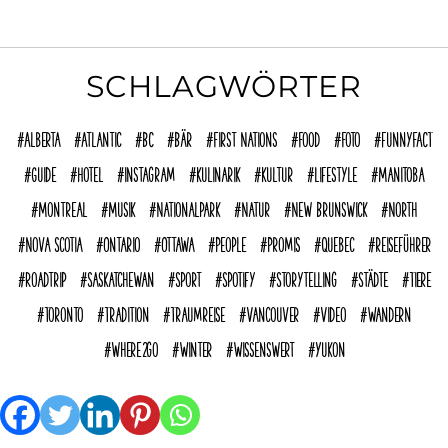
SCHLAGWÖRTER
Alberta
Atlantic
BC
Bär
First Nations
Food
Foto
funnyFACT
Guide
Hotel
Instagram
Kulinarik
Kultur
Lifestyle
Manitoba
Montreal
Musik
Nationalpark
Natur
New Brunswick
North
Nova Scotia
Ontario
Ottawa
People
Promis
Quebec
reiseführer
Roadtrip
Saskatchewan
Sport
Spotify
Storytelling
Städte
Tiere
Toronto
Tradition
Traumreise
Vancouver
Video
Wandern
where2go
Winter
Wissenswert
Yukon