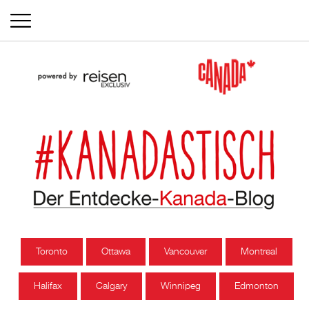
Toronto
Ottawa
Vancouver
Montreal
Halifax
Calgary
Winnipeg
Edmonton