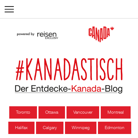
Toronto
Ottawa
Vancouver
Montreal
Halifax
Calgary
Winnipeg
Edmonton