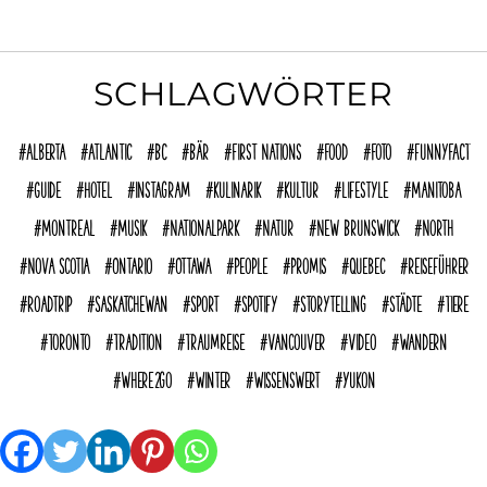
SCHLAGWÖRTER
Alberta
Atlantic
BC
Bär
First Nations
Food
Foto
funnyFACT
Guide
Hotel
Instagram
Kulinarik
Kultur
Lifestyle
Manitoba
Montreal
Musik
Nationalpark
Natur
New Brunswick
North
Nova Scotia
Ontario
Ottawa
People
Promis
Quebec
reiseführer
Roadtrip
Saskatchewan
Sport
Spotify
Storytelling
Städte
Tiere
Toronto
Tradition
Traumreise
Vancouver
Video
Wandern
where2go
Winter
Wissenswert
Yukon