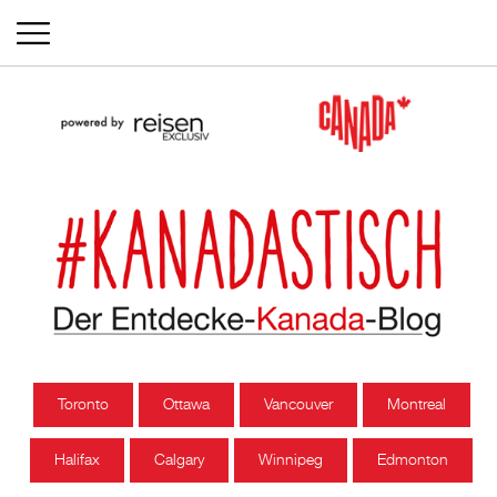
Toronto
Ottawa
Vancouver
Montreal
Halifax
Calgary
Winnipeg
Edmonton