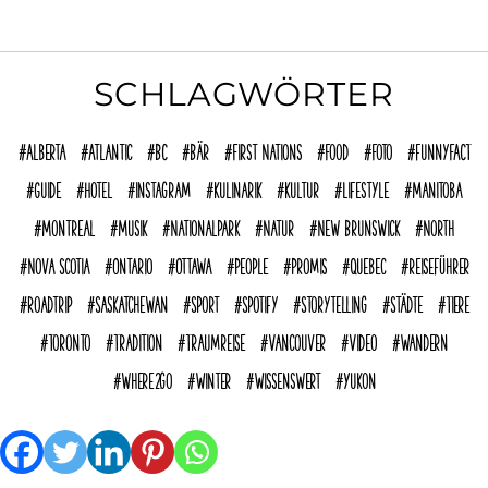
SCHLAGWÖRTER
Alberta
Atlantic
BC
Bär
First Nations
Food
Foto
funnyFACT
Guide
Hotel
Instagram
Kulinarik
Kultur
Lifestyle
Manitoba
Montreal
Musik
Nationalpark
Natur
New Brunswick
North
Nova Scotia
Ontario
Ottawa
People
Promis
Quebec
reiseführer
Roadtrip
Saskatchewan
Sport
Spotify
Storytelling
Städte
Tiere
Toronto
Tradition
Traumreise
Vancouver
Video
Wandern
where2go
Winter
Wissenswert
Yukon