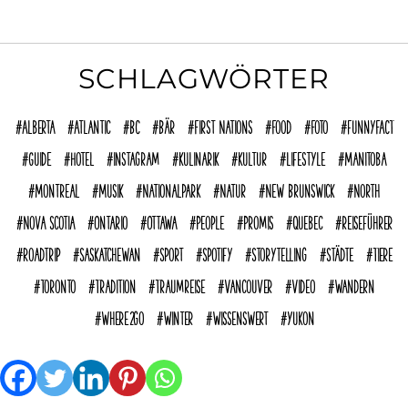
SCHLAGWÖRTER
Alberta
Atlantic
BC
Bär
First Nations
Food
Foto
funnyFACT
Guide
Hotel
Instagram
Kulinarik
Kultur
Lifestyle
Manitoba
Montreal
Musik
Nationalpark
Natur
New Brunswick
North
Nova Scotia
Ontario
Ottawa
People
Promis
Quebec
reiseführer
Roadtrip
Saskatchewan
Sport
Spotify
Storytelling
Städte
Tiere
Toronto
Tradition
Traumreise
Vancouver
Video
Wandern
where2go
Winter
Wissenswert
Yukon