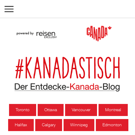
Toronto
Ottawa
Vancouver
Montreal
Halifax
Calgary
Winnipeg
Edmonton